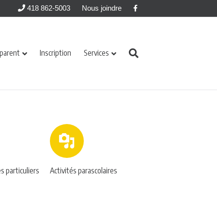
Facebook
418 862-5003
Nous joindre
 parent
Inscription
Services
 particuliers
Activités parascolaires