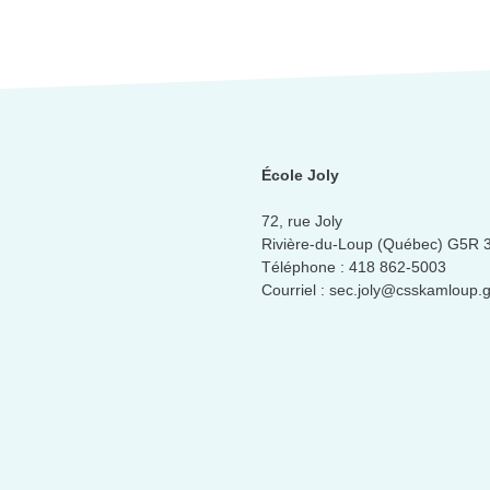
École Joly
72, rue Joly
Rivière-du-Loup (Québec) G5R 
Téléphone :
418 862-5003
Courriel :
sec.joly@csskamloup.g